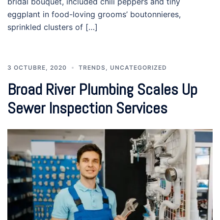
bridal bouquet, included chili peppers and tiny
eggplant in food-loving grooms’ boutonnieres,
sprinkled clusters of […]
3 OCTUBRE, 2020
TRENDS
,
UNCATEGORIZED
Broad River Plumbing Scales Up
Sewer Inspection Services