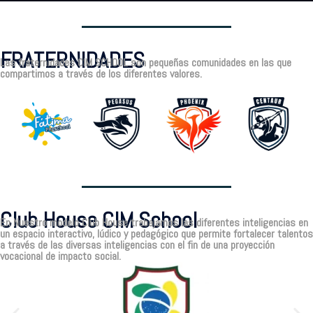
FRATERNIDADES
Las fraternidades CIM SCHOOL son pequeñas comunidades en las que
compartimos a través de los diferentes valores.
Club House CIM School
En Nuestro modelo Club House trabajamos las diferentes inteligencias en
un espacio interactivo, lúdico y pedagógico que permite fortalecer talentos
a través de las diversas inteligencias con el fin de una proyección
vocacional de impacto social.