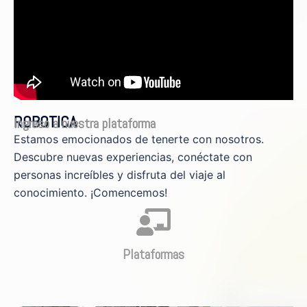
ROBOTICA
Ingreso a nuestra plataforma
Estamos emocionados de tenerte con nosotros.
Descubre nuevas experiencias, conéctate con
personas increíbles y disfruta del viaje al
conocimiento. ¡Comencemos!
Plataformas