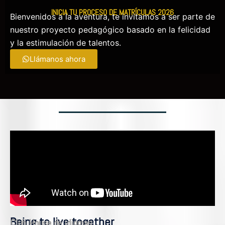
INICIA TU PROCESO DE MATRÍCULAS 2026
Bienvenidos a la aventura, te invitamos a ser parte de
nuestro proyecto pedagógico basado en la felicidad
y la estimulación de talentos.
Llámanos ahora
Being to live together
Club House de idiomas