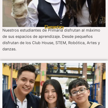
Elementary
PRIMARIA
Nuestros estudiantes de Primaria disfrutan al máximo
de sus espacios de aprendizaje. Desde pequeños
disfrutan de los Club House, STEM, Robótica, Artes y
danzas.