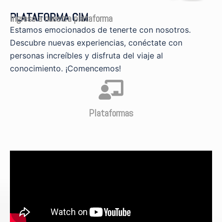
PLATAFORMA CIM
Ingreso a nuestra plataforma
Estamos emocionados de tenerte con nosotros.
Descubre nuevas experiencias, conéctate con
personas increíbles y disfruta del viaje al
conocimiento. ¡Comencemos!
Plataformas